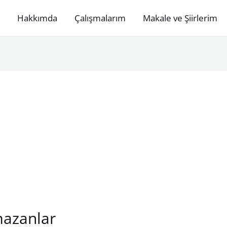
Hakkımda
Çalışmalarım
Makale ve Şiirlerim
mazanlar