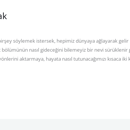
ak
irşey söylemek istersek, hepimiz dünyaya ağlayarak gelir 
t bölümünün nasıl gideceğini bilemeyiz bir nevi sürüklenir 
f yönlerini aktarmaya, hayata nasıl tutunacağımızı kısaca ik