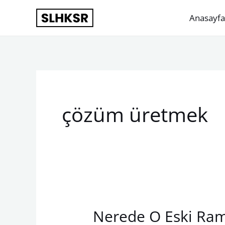
İçeriğe
Anasayfa
atla
çözüm üretmek
Nerede O Eski Ra
Nerede