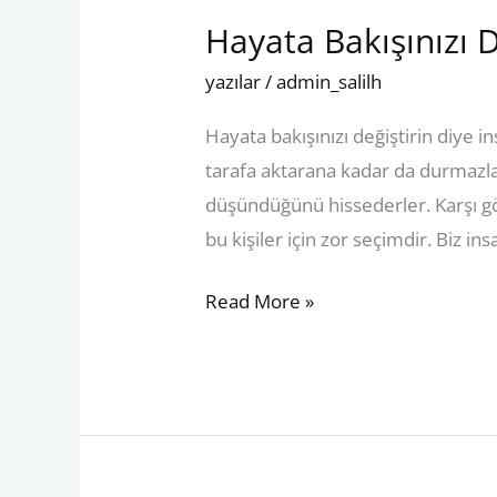
Hayata Bakışınızı D
Hayata
Bakışınızı
yazılar
/
admin_salilh
Değiştirin
Hayata bakışınızı değiştirin diye i
tarafa aktarana kadar da durmazlar
düşündüğünü hissederler. Karşı görü
bu kişiler için zor seçimdir. Biz i
Read More »