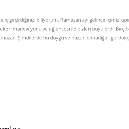
iç geçirdiğinizi biliyorum. Ramazan ayı gelince içimiz kıpır
 çeker, manevi yönü ve eğlencesi ile bizleri büyülerdi. Bir
amazan. Şimdilerde bu duygu ve hazzın olmadığını gördükç