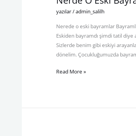
Nerde O Eski Bayr
O
yazılar
/
admin_salilh
Eski
Nerede o eski bayramlar Bayramlar
Bayramlar
Eskiden bayramdı şimdi tatil diye 
Sizlerde benim gibi eskiyi arayan
dönelim. Çocukluğumuzda bayrama 
Read More »