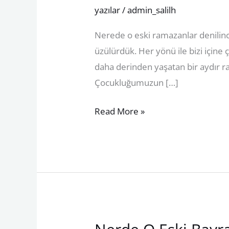
O
yazılar
/
admin_salilh
Eski
Nerede o eski ramazanlar denilince 
Ramazanlar
üzülürdük. Her yönü ile bizi içine
daha derinden yaşatan bir aydır r
Çocukluğumuzun […]
Read More »
Nerde