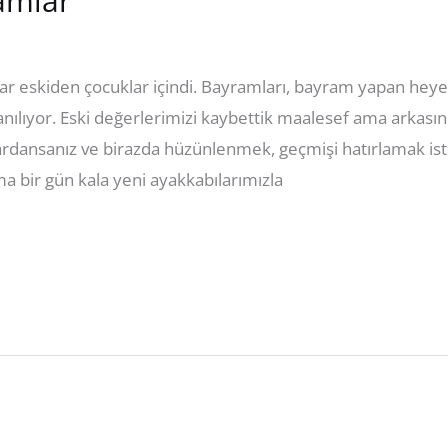
amlar
 eskiden çocuklar içindi. Bayramları, bayram yapan heyecan
anılıyor. Eski değerlerimizi kaybettik maalesef ama arkası
lardansanız ve birazda hüzünlenmek, geçmişi hatırlamak ist
bir gün kala yeni ayakkabılarımızla