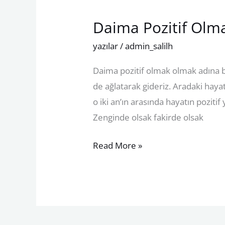
Daima Pozitif Olm
Daima
Pozitif
yazılar
/
admin_salilh
Olmak
Daima pozitif olmak olmak adına b
de ağlatarak gideriz. Aradaki haya
o iki an’ın arasında hayatın poziti
Zenginde olsak fakirde olsak
Read More »