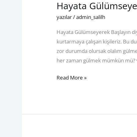
Hayata Gülümseye
Hayata
Gülümseyerek
yazılar
/
admin_salilh
Başlayın
Hayata Gülümseyerek Başlayın diy
kurtarmaya çalışan kişileriz. Bu 
zor durumda olursak olalım gülme
her zaman gülmek mümkün mü? ve
Read More »