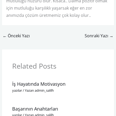
mutluluğu huzuru olur. Kısaca.. Daima pozitif olmak
için mutluluğu karşılıklı yaşarsak eğer en zor
anımızda çözüm üretmemiz çok kolay olur..
←
Önceki Yazı
Sonraki Yazı
→
Related Posts
İş Hayatında Motivasyon
yazılar
/ Yazan
admin_salilh
Başarının Anahtarları
yazılar
/ Yazan
admin_salilh